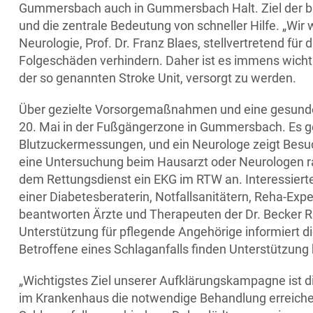
Gummersbach auch in Gummersbach Halt. Ziel der bun
und die zentrale Bedeutung von schneller Hilfe. „Wir
Neurologie, Prof. Dr. Franz Blaes, stellvertretend für 
Folgeschäden verhindern. Daher ist es immens wichtig,
der so genannten Stroke Unit, versorgt zu werden.
Über gezielte Vorsorgemaßnahmen und eine gesunde L
20. Mai in der Fußgängerzone in Gummersbach. Es ge
Blutzuckermessungen, und ein Neurologe zeigt Besuch
eine Untersuchung beim Hausarzt oder Neurologen r
dem Rettungsdienst ein EKG im RTW an. Interessiert
einer Diabetesberaterin, Notfallsanitätern, Reha-Exp
beantworten Ärzte und Therapeuten der Dr. Becker Rh
Unterstützung für pflegende Angehörige informiert 
Betroffene eines Schlaganfalls finden Unterstützung 
„Wichtigstes Ziel unserer Aufklärungskampagne ist d
im Krankenhaus die notwendige Behandlung erreiche