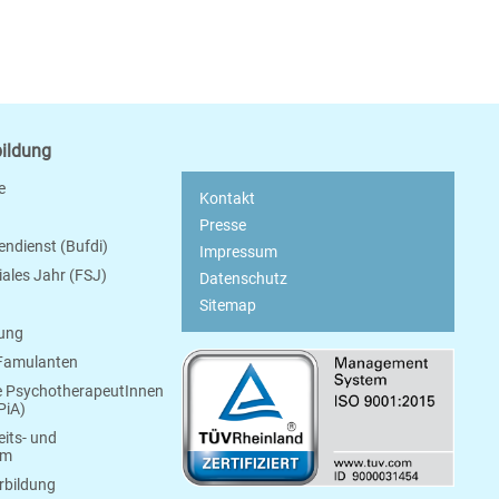
bildung
e
Kontakt
Presse
endienst (Bufdi)
Impressum
ziales Jahr (FSJ)
Datenschutz
Sitemap
bung
 Famulanten
e PsychotherapeutInnen
PiA)
its- und
um
rbildung