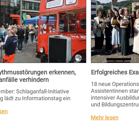
ythmusstörungen erkennen,
Erfolgreiches E
anfälle verhindern
18 neue Operation
Assistentinnen star
mber: Schlaganfall-Initiative
intensiver Ausbild
g lädt zu Informationstag ein
und Bildungszentru
sen
Mehr lesen