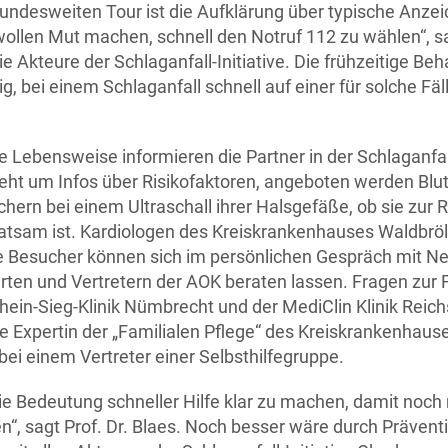
desweiten Tour ist die Aufklärung über typische Anzei
 wollen Mut machen, schnell den Notruf 112 zu wählen“, s
die Akteure der Schlaganfall-Initiative. Die frühzeitige Be
 bei einem Schlaganfall schnell auf einer für solche Fälle
ebensweise informieren die Partner in der Schlaganfall
ht um Infos über Risikofaktoren, angeboten werden Blu
ern bei einem Ultraschall ihrer Halsgefäße, ob sie zur 
atsam ist. Kardiologen des Kreiskrankenhauses Waldbrö
e Besucher können sich im persönlichen Gespräch mit Ne
erten und Vertretern der AOK beraten lassen. Fragen zur F
ein-Sieg-Klinik Nümbrecht und der MediClin Klinik Reich
die Expertin der „Familialen Pflege“ des Kreiskrankenha
bei einem Vertreter einer Selbsthilfegruppe.
ie Bedeutung schneller Hilfe klar zu machen, damit noch
n“, sagt Prof. Dr. Blaes. Noch besser wäre durch Präv