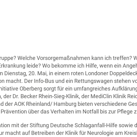
kogruppe? Welche Vorsorgemaßnahmen kann ich treffen? 
f-Erkrankung leide? Wo bekomme ich Hilfe, wenn ein Ang
am Dienstag, 20. Mai, in einem roten Londoner Doppeldeck
n macht. Der Info-Bus und ein Rettungswagen stehen vo
Initiative Oberberg sorgt für ein umfangreiches Aufklär
 Dr. Becker Rhein-Sieg-Klinik, der MediClin Klinik Rei
nd der AOK Rheinland/ Hamburg bieten verschiedene Ge
Prävention über das Verhalten im Notfall bis zur Pflege 
ation mit der Stiftung Deutsche Schlaganfall-Hilfe sowie
r macht auf Betreiben der Klinik für Neurologie am Kre