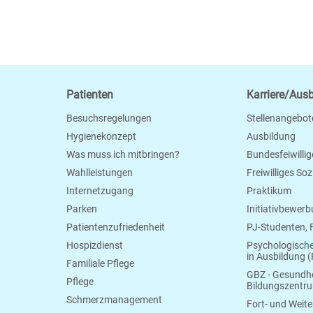
Patienten
Karriere/Aus
Besuchsregelungen
Stellenangebot
Hygienekonzept
Ausbildung
Was muss ich mitbringen?
Bundesfeiwillig
Wahlleistungen
Freiwilliges So
Internetzugang
Praktikum
Parken
Initiativbewer
Patientenzufriedenheit
PJ-Studenten,
Hospizdienst
Psychologisch
in Ausbildung (
Familiale Pflege
GBZ - Gesundhe
Pflege
Bildungszentr
Schmerzmanagement
Fort- und Weite