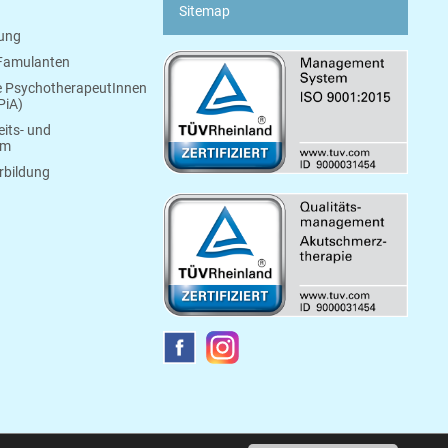
Sitemap
bung
 Famulanten
e PsychotherapeutInnen
PiA)
its- und
um
rbildung