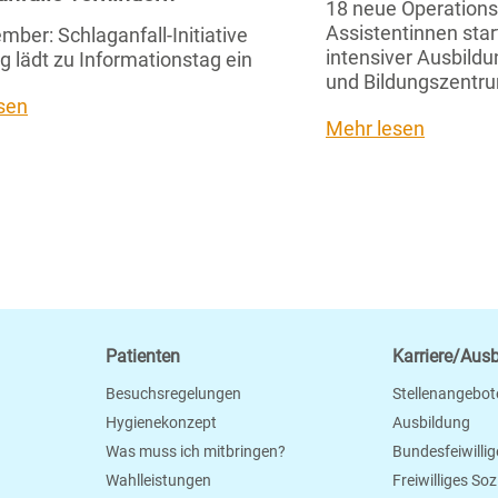
18 neue Operation
Assistentinnen star
mber: Schlaganfall-Initiative
intensiver Ausbild
g lädt zu Informationstag ein
und Bildungszentru
sen
Mehr lesen
Patienten
Karriere/Aus
Besuchsregelungen
Stellenangebot
Hygienekonzept
Ausbildung
Was muss ich mitbringen?
Bundesfeiwillig
Wahlleistungen
Freiwilliges So