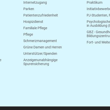
Internetzugang
Praktikum
Parken
Initiativbewer
Patientenzufriedenheit
PJ-Studenten,
Hospizdienst
Psychologisch
in Ausbildung (
Familiale Pflege
GBZ - Gesundhe
Pflege
Bildungszentr
Schmerzmanagement
Fort- und Weite
Grüne Damen und Herren
Unterstützer/Spenden
e
Anzeigenunabhängige
Spurensicherung
Gummersbach
Tel.:
0 22 61.17 0
E-Mail:
info@klinikum-oberberg.de