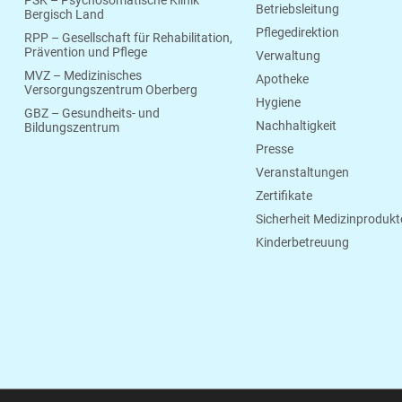
Betriebsleitung
Bergisch Land
Pflegedirektion
RPP – Gesellschaft für Rehabilitation,
Prävention und Pflege
Verwaltung
MVZ – Medizinisches
Apotheke
Versorgungszentrum Oberberg
Hygiene
GBZ – Gesundheits- und
Nachhaltigkeit
Bildungszentrum
Presse
Veranstaltungen
Zertifikate
Sicherheit Medizinprodukt
Kinderbetreuung
© 2026 Klinikum Oberberg
Wilhelm-Breckow-Allee 20
51643 