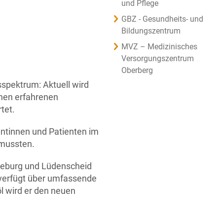
und Pflege
GBZ - Gesundheits- und
Bildungszentrum
MVZ – Medizinisches
Versorgungszentrum
Oberberg
sspektrum: Aktuell wird
inen erfahrenen
tet.
entinnen und Patienten im
 mussten.
rleburg und Lüdenscheid
e verfügt über umfassende
öl wird er den neuen