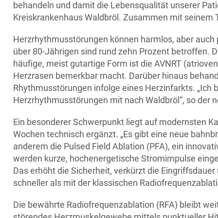
behandeln und damit die Lebensqualität unserer Patient
Kreiskrankenhaus Waldbröl. Zusammen mit seinem Tea
Herzrhythmusstörungen können harmlos, aber auch pot
über 80-Jährigen sind rund zehn Prozent betroffen.
häufige, meist gutartige Form ist die AVNRT (atrioven
Herzrasen bemerkbar macht. Darüber hinaus behande
Rhythmusstörungen infolge eines Herzinfarkts. „Ich 
Herzrhythmusstörungen mit nach Waldbröl“, so der ne
Ein besonderer Schwerpunkt liegt auf modernsten Ka
Wochen technisch ergänzt. „Es gibt eine neue bahnbr
anderem die Pulsed Field Ablation (PFA), ein innova
werden kurze, hochenergetische Stromimpulse einges
Das erhöht die Sicherheit, verkürzt die Eingriffsdau
schneller als mit der klassischen Radiofrequenzablatio
Die bewährte Radiofrequenzablation (RFA) bleibt wei
störendes Herzmuskelgewebe mittels punktueller Hit