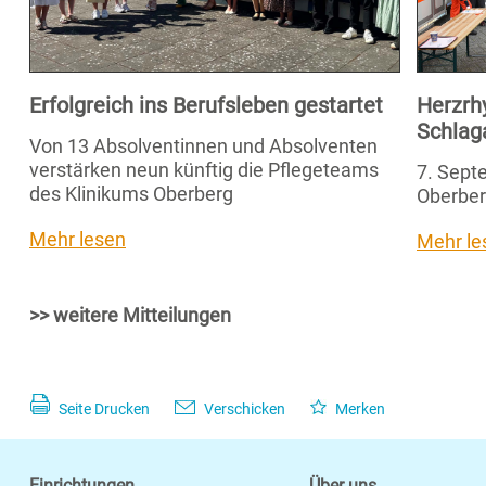
Erfolgreich ins Berufsleben gestartet
Herzrh
Schlag
Von 13 Absolventinnen und Absolventen
verstärken neun künftig die Pflegeteams
7. Septe
des Klinikums Oberberg
Oberber
Mehr lesen
Mehr le
>> weitere Mitteilungen
Seite Drucken
Verschicken
Merken
Einrichtungen
Über uns