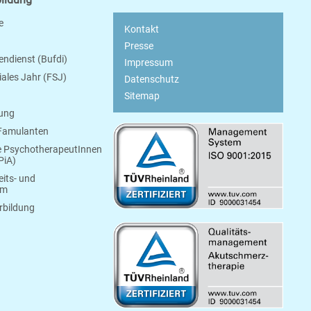
e
Kontakt
Presse
endienst (Bufdi)
Impressum
ziales Jahr (FSJ)
Datenschutz
Sitemap
bung
 Famulanten
e PsychotherapeutInnen
PiA)
its- und
um
rbildung