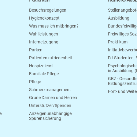
Besuchsregelungen
Stellenangebot
Hygienekonzept
Ausbildung
Was muss ich mitbringen?
Bundesfeiwillig
Wahlleistungen
Freiwilliges So
Internetzugang
Praktikum
Parken
Initiativbewer
Patientenzufriedenheit
PJ-Studenten,
Hospizdienst
Psychologisch
in Ausbildung (
Familiale Pflege
GBZ - Gesundhe
Pflege
Bildungszentr
Schmerzmanagement
Fort- und Weite
Grüne Damen und Herren
Unterstützer/Spenden
e
Anzeigenunabhängige
Spurensicherung