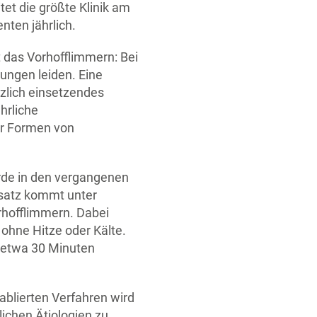
tet die größte Klinik am
ten jährlich.
 das Vorhofflimmern: Bei
ungen leiden. Eine
tzlich einsetzendes
hrliche
er Formen von
rde in den vergangenen
nsatz kommt unter
rhofflimmern. Dabei
ohne Hitze oder Kälte.
r etwa 30 Minuten
ablierten Verfahren wird
ichen Ätiologien zu