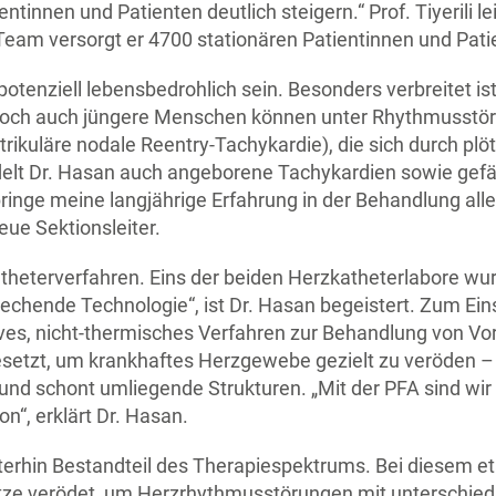
innen und Patienten deutlich steigern.“ Prof. Tiyerili lei
m versorgt er 4700 stationären Patientinnen und Patien
enziell lebensbedrohlich sein. Besonders verbreitet ist
 Doch auch jüngere Menschen können unter Rhythmusstör
trikuläre nodale Reentry-Tachykardie), die sich durch plö
lt Dr. Hasan auch angeborene Tachykardien sowie gefä
bringe meine langjährige Erfahrung in der Behandlung all
ue Sektionsleiter.
theterverfahren. Eins der beiden Herzkatheterlabore wu
echende Technologie“, ist Dr. Hasan begeistert. Zum Ei
tives, nicht-thermisches Verfahren zur Behandlung von Vo
etzt, um krankhaftes Herzgewebe gezielt zu veröden – 
er und schont umliegende Strukturen. „Mit der PFA sind wi
n“, erklärt Dr. Hasan.
terhin Bestandteil des Therapiespektrums. Bei diesem et
ze verödet, um Herzrhythmusstörungen mit unterschiedl