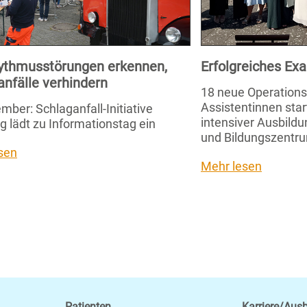
ythmusstörungen erkennen,
Erfolgreiches E
anfälle verhindern
18 neue Operation
Assistentinnen star
mber: Schlaganfall-Initiative
intensiver Ausbild
g lädt zu Informationstag ein
und Bildungszentru
sen
Mehr lesen
Patienten
Karriere/Aus