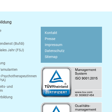
bildung
e
Kontakt
Presse
endienst (Bufdi)
Impressum
ziales Jahr (FSJ)
Datenschutz
Sitemap
bung
 Famulanten
e PsychotherapeutInnen
PiA)
its- und
um
rbildung