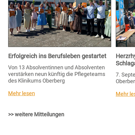
Erfolgreich ins Berufsleben gestartet
Herzrh
Schlag
Von 13 Absolventinnen und Absolventen
verstärken neun künftig die Pflegeteams
7. Septe
des Klinikums Oberberg
Oberber
Mehr lesen
Mehr le
>> weitere Mitteilungen