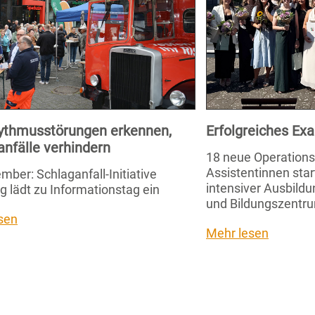
ythmusstörungen erkennen,
Erfolgreiches E
anfälle verhindern
18 neue Operation
Assistentinnen star
mber: Schlaganfall-Initiative
intensiver Ausbild
g lädt zu Informationstag ein
und Bildungszentru
sen
Mehr lesen