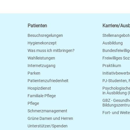
Patienten
Karriere/Aus
Besuchsregelungen
Stellenangebot
Hygienekonzept
Ausbildung
Was muss ich mitbringen?
Bundesfeiwillig
Wahlleistungen
Freiwilliges So
Internetzugang
Praktikum
Parken
Initiativbewer
Patientenzufriedenheit
PJ-Studenten,
Hospizdienst
Psychologisch
in Ausbildung (
Familiale Pflege
GBZ - Gesundhe
Pflege
Bildungszentr
Schmerzmanagement
Fort- und Weite
Grüne Damen und Herren
Unterstützer/Spenden