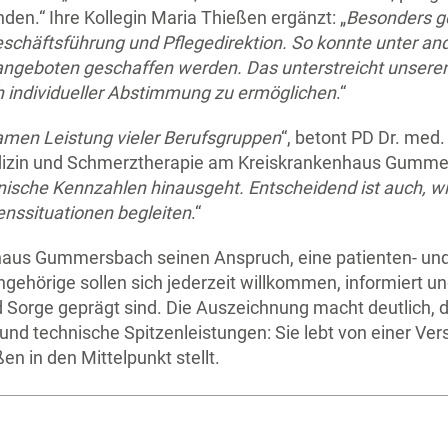
en.“ Ihre Kollegin Maria Thießen ergänzt: „
Besonders ge
schäftsführung und Pflegedirektion. So konnte unter an
ngeboten geschaffen werden. Das unterstreicht unseren
 individueller Abstimmung zu ermöglichen
.“
amen Leistung vieler Berufsgruppen
“, betont PD Dr. med.
lmedizin und Schmerztherapie am Kreiskrankenhaus Gumme
inische Kennzahlen hinausgeht. Entscheidend ist auch, wi
enssituationen begleiten
.“
enhaus Gummersbach seinen Anspruch, eine patienten- und 
ehörige sollen sich jederzeit willkommen, informiert und
nd Sorge geprägt sind. Die Auszeichnung macht deutlich,
nd technische Spitzenleistungen: Sie lebt von einer Ver
 in den Mittelpunkt stellt.