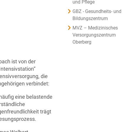
und Pflege
GBZ - Gesundheits- und
Bildungszentrum
MVZ – Medizinisches
Versorgungszentrum
Oberberg
ach ist von der
ntensivstation“
tensivversorgung, die
ngehörigen verbindet:
 häufig eine belastende
rständliche
enfreundlichkeit trägt
nesungsprozess.