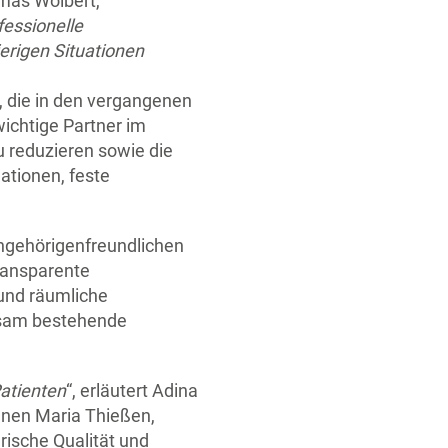
omas Wolbert,
fessionelle
erigen Situationen
g, die in den vergangenen
ichtige Partner im
 reduzieren sowie die
ationen, feste
 angehörigenfreundlichen
transparente
und räumliche
nsam bestehende
Patienten
“, erläutert Adina
innen Maria Thießen,
rische Qualität und