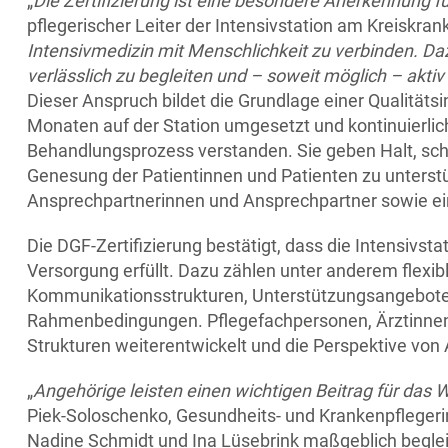
„
Die Zertifizierung ist eine besondere Anerkennun
pflegerischer Leiter der Intensivstation am Kreisk
Intensivmedizin mit Menschlichkeit zu verbinden. Daz
verlässlich zu begleiten und – soweit möglich – akti
Dieser Anspruch bildet die Grundlage einer Qualitäts
Monaten auf der Station umgesetzt und kontinuierlic
Behandlungsprozess verstanden. Sie geben Halt, sch
Genesung der Patientinnen und Patienten zu unterstüt
Ansprechpartnerinnen und Ansprechpartner sowie ein
Die DGF-Zertifizierung bestätigt, dass die Intensivst
Versorgung erfüllt. Dazu zählen unter anderem flexi
Kommunikationsstrukturen, Unterstützungsangebote 
Rahmenbedingungen. Pflegefachpersonen, Ärztinne
Strukturen weiterentwickelt und die Perspektive von A
„
Angehörige leisten einen wichtigen Beitrag für das 
Piek-Soloschenko, Gesundheits- und Krankenpflegerin,
Nadine Schmidt und Ina Lüsebrink maßgeblich begleitet