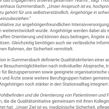
g für das Engagement unseres gesamten Teams
“, sagt Th
rankenhaus Gummersbach. „
Unser Anspruch ist es, hochpro
u gehört für uns selbstverständlich, Angehörige in schwi
v einzubeziehen.
“
initiative zur angehörigenfreundlichen Intensivversorgun
h weiterentwickelt wurde. Angehörige werden dabei als w
affen Orientierung und können dazu beitragen, Ängste zu
zen. Gleichzeitig benötigen auch sie verlässliche Inform
en Rahmen, der Sicherheit vermittelt.
ation in Gummersbach definierte Qualitätskriterien einer
ble Besuchsmöglichkeiten nach individueller Absprache, 
für Bezugspersonen sowie geeignete organisatorische 
n und Ärzte sowie weitere Berufsgruppen haben gemei
ngehörigen noch stärker in den Stationsalltag integriert.
Wohlbefinden und die Orientierung von Patientinnen und 
 die die Qualitätsinitiative gemeinsam mit ihren Kolleg
 hat. „Unser Ziel ist es, medizinische Sicherheit, pflege