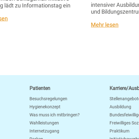
intensiver Ausbild
g lädt zu Informationstag ein
und Bildungszentru
sen
Mehr lesen
Patienten
Karriere/Aus
Besuchsregelungen
Stellenangebot
Hygienekonzept
Ausbildung
Was muss ich mitbringen?
Bundesfeiwillig
Wahlleistungen
Freiwilliges So
Internetzugang
Praktikum
Parken
Initiativbewer