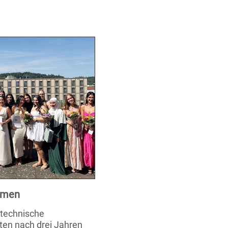
xamen
stechnische
ten nach drei Jahren