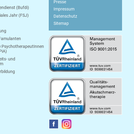
Presse
endienst (Bufdi)
Impressum
ziales Jahr (FSJ)
Datenschutz
Sitemap
bung
 Famulanten
e PsychotherapeutInnen
PiA)
its- und
um
rbildung