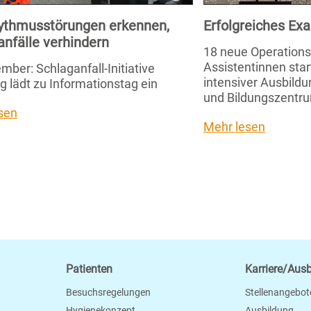
ythmusstörungen erkennen,
Erfolgreiches E
anfälle verhindern
18 neue Operation
Assistentinnen star
mber: Schlaganfall-Initiative
intensiver Ausbild
g lädt zu Informationstag ein
und Bildungszentru
sen
Mehr lesen
Patienten
Karriere/Aus
Besuchsregelungen
Stellenangebot
Hygienekonzept
Ausbildung