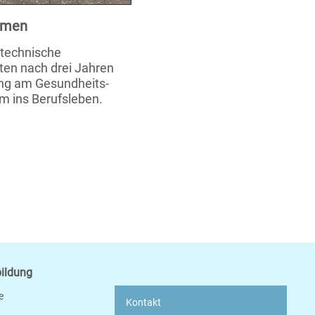
xamen
stechnische
ten nach drei Jahren
ung am Gesundheits-
m ins Berufsleben.
bildung
e
Kontakt