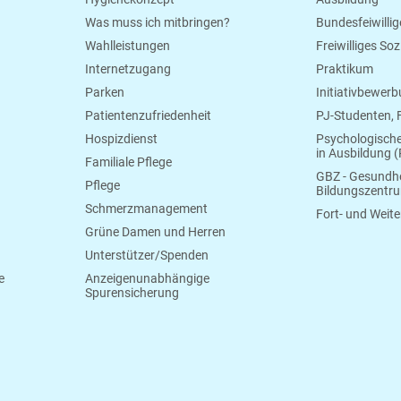
Was muss ich mitbringen?
Bundesfeiwillig
Wahlleistungen
Freiwilliges So
Internetzugang
Praktikum
Parken
Initiativbewer
Patientenzufriedenheit
PJ-Studenten,
Hospizdienst
Psychologisch
in Ausbildung (
Familiale Pflege
GBZ - Gesundhe
Pflege
Bildungszentr
Schmerzmanagement
Fort- und Weite
Grüne Damen und Herren
Unterstützer/Spenden
e
Anzeigenunabhängige
Spurensicherung