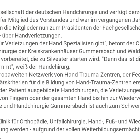
Gesellschaft der deutschen Handchirurgie und verfügt derz
häfer Mitglied des Vorstandes und war im vergangenen Jah
die Mitglieder nun zum Präsidenten der Fachgesellscha
e über Handverletzungen.
ür Verletzungen der Hand Spezialisten gibt", betont der C
schirurgie der Kreiskrankenhäuser Gummersbach und Wald
reitet, die zu Silvester starten wird. "Denn das ist di
mmt", weiß der Handchirurg.
opaweiten Netzwerk von Hand-Trauma-Zentren, der Fed
ätskriterien für die Bildung von Hand-Trauma-Zentren erst
t der Patient ausgebildete Handchirurgen, die Verletzun
on Fingern oder der gesamten Hand bis hin zur Wiederv
rgie und Handchirurgie Gummersbach ist auch zum Schwer
nik für Orthopädie, Unfallchirurgie, Hand-, Fuß- und Wie
lung werden - aufgrund der vollen Weiterbildungsermäc
.