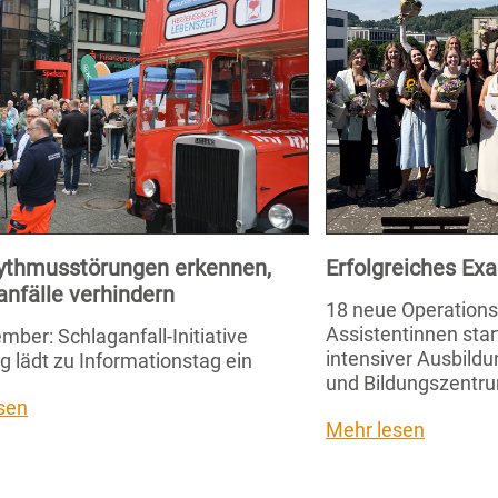
ythmusstörungen erkennen,
Erfolgreiches E
anfälle verhindern
18 neue Operation
Assistentinnen star
mber: Schlaganfall-Initiative
intensiver Ausbild
g lädt zu Informationstag ein
und Bildungszentru
sen
Mehr lesen