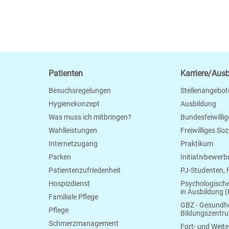
Patienten
Karriere/Aus
Besuchsregelungen
Stellenangebot
Hygienekonzept
Ausbildung
Was muss ich mitbringen?
Bundesfeiwillig
Wahlleistungen
Freiwilliges So
Internetzugang
Praktikum
Parken
Initiativbewer
Patientenzufriedenheit
PJ-Studenten,
Hospizdienst
Psychologisch
in Ausbildung (
Familiale Pflege
GBZ - Gesundhe
Pflege
Bildungszentr
Schmerzmanagement
Fort- und Weite