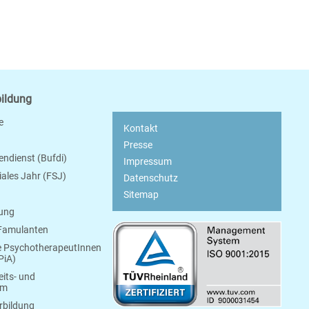
bildung
e
Kontakt
Presse
endienst (Bufdi)
Impressum
ziales Jahr (FSJ)
Datenschutz
Sitemap
bung
 Famulanten
e PsychotherapeutInnen
PiA)
its- und
um
rbildung