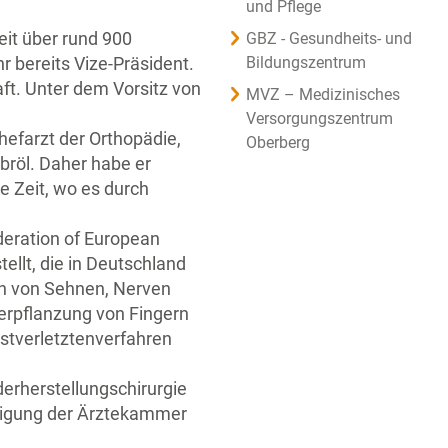
und Pflege
eit über rund 900
GBZ - Gesundheits- und
r bereits Vize-Präsident.
Bildungszentrum
ft. Unter dem Vorsitz von
MVZ – Medizinisches
Versorgungszentrum
hefarzt der Orthopädie,
Oberberg
bröl. Daher habe er
e Zeit, wo es durch
eration of European
ellt, die in Deutschland
gen von Sehnen, Nerven
erpflanzung von Fingern
stverletztenverfahren
derherstellungschirurgie
htigung der Ärztekammer