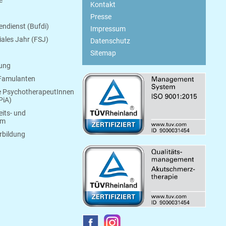
Kontakt
Presse
endienst (Bufdi)
Impressum
ziales Jahr (FSJ)
Datenschutz
Sitemap
bung
 Famulanten
e PsychotherapeutInnen
PiA)
its- und
um
rbildung