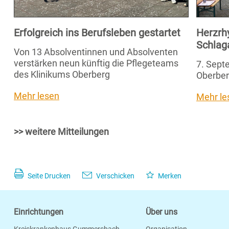
Erfolgreich ins Berufsleben gestartet
Herzrh
Schlag
Von 13 Absolventinnen und Absolventen
verstärken neun künftig die Pflegeteams
7. Septe
des Klinikums Oberberg
Oberber
Mehr lesen
Mehr le
>> weitere Mitteilungen
Seite Drucken
Verschicken
Merken
Einrichtungen
Über uns
Kreiskrankenhaus Gummersbach
Organisation