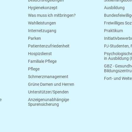
Hygienekonzept
Ausbildung
Was muss ich mitbringen?
Bundesfeiwillig
Wahlleistungen
Freiwilliges So
Internetzugang
Praktikum
Parken
Initiativbewer
Patientenzufriedenheit
PJ-Studenten,
Hospizdienst
Psychologisch
in Ausbildung (
Familiale Pflege
GBZ - Gesundhe
Pflege
Bildungszentr
Schmerzmanagement
Fort- und Weite
Grüne Damen und Herren
Unterstützer/Spenden
e
Anzeigenunabhängige
Spurensicherung