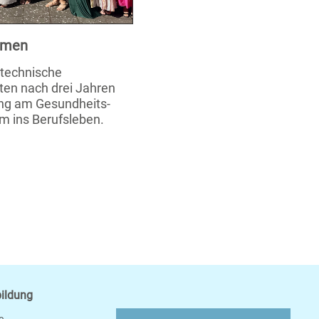
xamen
stechnische
ten nach drei Jahren
ung am Gesundheits-
m ins Berufsleben.
bildung
e