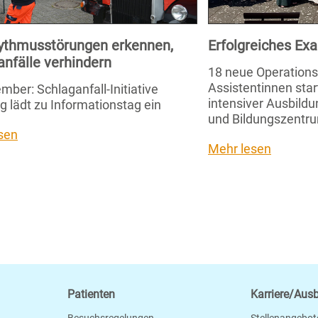
ythmusstörungen erkennen,
Erfolgreiches E
anfälle verhindern
18 neue Operation
Assistentinnen star
mber: Schlaganfall-Initiative
intensiver Ausbild
g lädt zu Informationstag ein
und Bildungszentru
sen
Mehr lesen
Patienten
Karriere/Aus
Besuchsregelungen
Stellenangebot