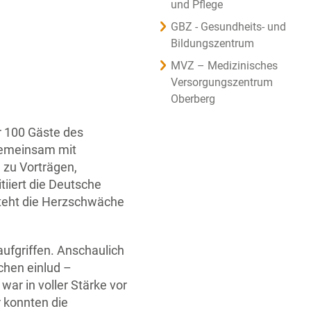
und Pflege
GBZ - Gesundheits- und
Bildungszentrum
MVZ – Medizinisches
Versorgungszentrum
Oberberg
r 100 Gäste des
 gemeinsam mit
 zu Vorträgen,
iiert die Deutsche
steht die Herzschwäche
aufgriffen. Anschaulich
chen einlud –
ar in voller Stärke vor
r konnten die