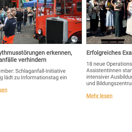
ythmusstörungen erkennen,
Erfolgreiches E
anfälle verhindern
18 neue Operation
Assistentinnen star
mber: Schlaganfall-Initiative
intensiver Ausbild
g lädt zu Informationstag ein
und Bildungszentru
sen
Mehr lesen