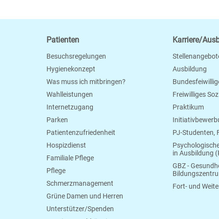
Patienten
Karriere/Aus
Besuchsregelungen
Stellenangebot
Hygienekonzept
Ausbildung
Was muss ich mitbringen?
Bundesfeiwillig
Wahlleistungen
Freiwilliges So
Internetzugang
Praktikum
Parken
Initiativbewer
Patientenzufriedenheit
PJ-Studenten,
Hospizdienst
Psychologisch
in Ausbildung (
Familiale Pflege
GBZ - Gesundhe
Pflege
Bildungszentr
Schmerzmanagement
Fort- und Weite
Grüne Damen und Herren
Unterstützer/Spenden