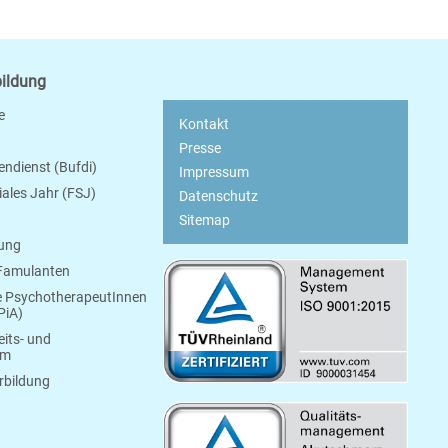
bildung
e
Kontakt
Presse
endienst (Bufdi)
Impressum
ziales Jahr (FSJ)
Datenschutz
Sitemap
bung
 Famulanten
e PsychotherapeutInnen
PiA)
its- und
um
rbildung