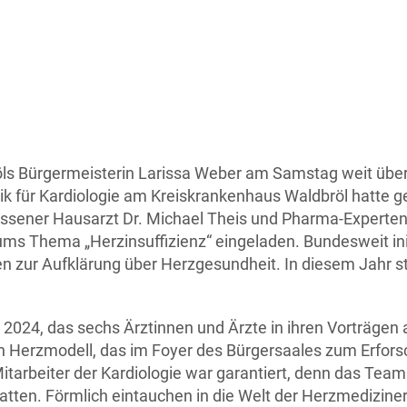
röls Bürgermeisterin Larissa Weber am Samstag weit übe
nik für Kardiologie am Kreiskrankenhaus Waldbröl hatte
ssener Hausarzt Dr. Michael Theis und Pharma-Experten
 Thema „Herzinsuffizienz“ eingeladen. Bundesweit init
n zur Aufklärung über Herzgesundheit. In diesem Jahr 
2024, das sechs Ärztinnen und Ärzte in ihren Vorträgen 
 Herzmodell, das im Foyer des Bürgersaales zum Erfors
tarbeiter der Kardiologie war garantiert, denn das Team w
hatten. Förmlich eintauchen in die Welt der Herzmedizine