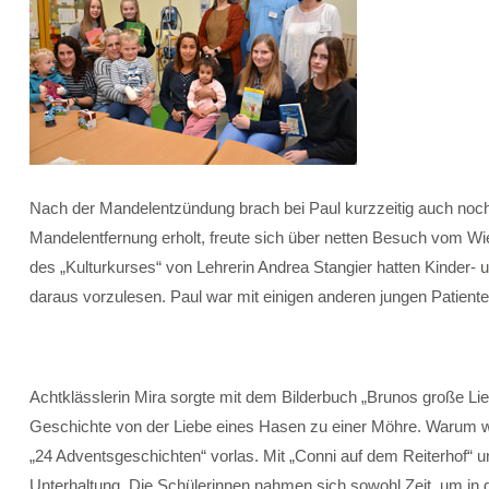
Nach der Mandelentzündung brach bei Paul kurzzeitig auch noch d
Mandelentfernung erholt, freute sich über netten Besuch vom W
des „Kulturkurses“ von Lehrerin Andrea Stangier hatten Kinde
daraus vorzulesen. Paul war mit einigen anderen jungen Patiente
Achtklässlerin Mira sorgte mit dem Bilderbuch „Brunos große Lieb
Geschichte von der Liebe eines Hasen zu einer Möhre. Warum wi
„24 Adventsgeschichten“ vorlas. Mit „Conni auf dem Reiterhof“ 
Unterhaltung. Die Schülerinnen nahmen sich sowohl Zeit, um in 