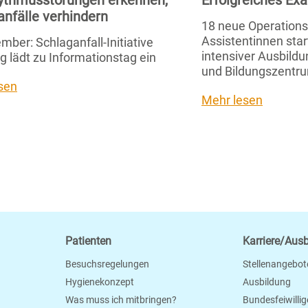
ythmusstörungen erkennen,
Erfolgreiches E
anfälle verhindern
18 neue Operation
Assistentinnen star
mber: Schlaganfall-Initiative
intensiver Ausbild
g lädt zu Informationstag ein
und Bildungszentru
sen
Mehr lesen
Patienten
Karriere/Aus
Besuchsregelungen
Stellenangebot
Hygienekonzept
Ausbildung
Was muss ich mitbringen?
Bundesfeiwillig