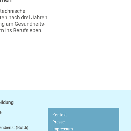
xamen
stechnische
ten nach drei Jahren
ung am Gesundheits-
m ins Berufsleben.
bildung
e
Kontakt
Presse
endienst (Bufdi)
Impressum