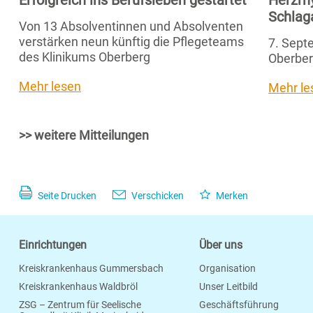
Erfolgreich ins Berufsleben gestartet
Herzrh
Schlag
Von 13 Absolventinnen und Absolventen
verstärken neun künftig die Pflegeteams
7. Septe
des Klinikums Oberberg
Oberber
Mehr lesen
Mehr le
>> weitere Mitteilungen
Seite Drucken
Verschicken
Merken
Einrichtungen
Über uns
Kreiskrankenhaus Gummersbach
Organisation
Kreiskrankenhaus Waldbröl
Unser Leitbild
ZSG – Zentrum für Seelische
Geschäftsführung