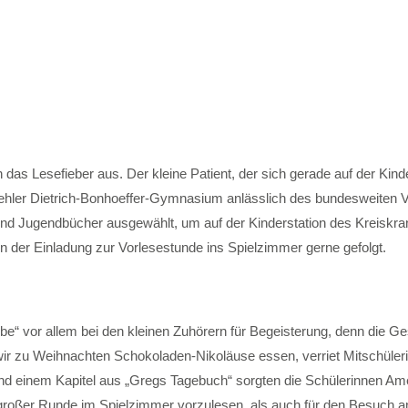
as Lesefieber aus. Der kleine Patient, der sich gerade auf der Kinde
iehler Dietrich-Bonhoeffer-Gymnasium anlässlich des bundesweiten V
r- und Jugendbücher ausgewählt, um auf der Kinderstation des Krei
n der Einladung zur Vorlesestunde ins Spielzimmer gerne gefolgt.
e“ vor allem bei den kleinen Zuhörern für Begeisterung, denn die Ges
r zu Weihnachten Schokoladen-Nikoläuse essen, verriet Mitschülerin
und einem Kapitel aus „Gregs Tagebuch“ sorgten die Schülerinnen Amel
großer Runde im Spielzimmer vorzulesen, als auch für den Besuch am 