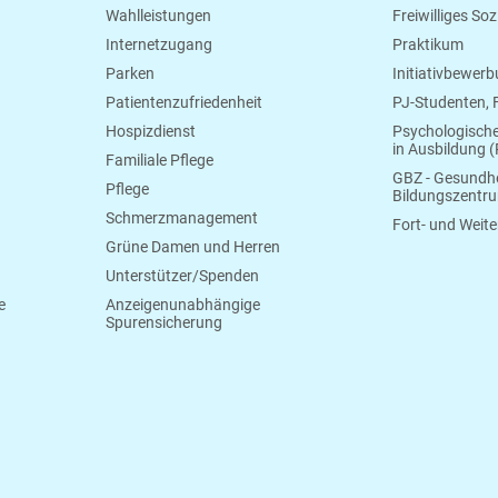
Wahlleistungen
Freiwilliges So
Internetzugang
Praktikum
Parken
Initiativbewer
Patientenzufriedenheit
PJ-Studenten,
Hospizdienst
Psychologisch
in Ausbildung (
Familiale Pflege
GBZ - Gesundhe
Pflege
Bildungszentr
Schmerzmanagement
Fort- und Weite
Grüne Damen und Herren
Unterstützer/Spenden
e
Anzeigenunabhängige
Spurensicherung