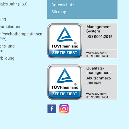
ziales Jahr (FSJ)
Datenschutz
Sitemap
bung
 Famulanten
e PsychotherapeutInnen
PiA)
its- und
um
rbildung