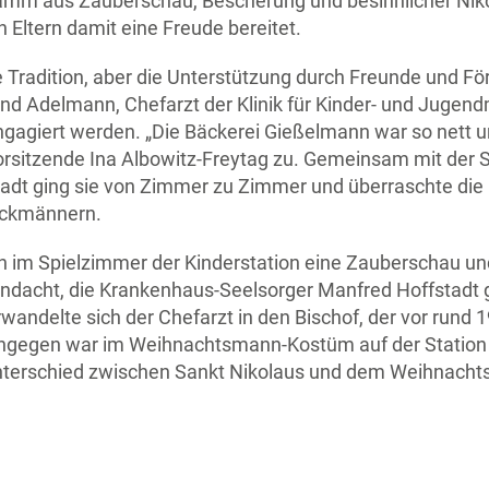
ogramm aus Zauberschau, Bescherung und besinnlicher Ni
Eltern damit eine Freude bereitet.
e Tradition, aber die Unterstützung durch Freunde und För
oland Adelmann, Chefarzt der Klinik für Kinder- und Jugen
ngagiert werden. „Die Bäckerei Gießelmann war so nett u
orsitzende Ina Albowitz-Freytag zu. Gemeinsam mit der S
tadt ging sie von Zimmer zu Zimmer und überraschte die 
eckmännern.
den im Spielzimmer der Kinderstation eine Zauberschau u
Andacht, die Krankenhaus-Seelsorger Manfred Hoffstadt g
wandelte sich der Chefarzt in den Bischof, der vor rund 
z hingegen war im Weihnachtsmann-Kostüm auf der Statio
Unterschied zwischen Sankt Nikolaus und dem Weihnacht