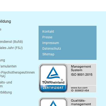
bildung
e
Kontakt
Presse
endienst (Bufdi)
Impressum
ziales Jahr (FSJ)
Datenschutz
Sitemap
bung
 Famulanten
e PsychotherapeutInnen
PiA)
its- und
um
rbildung