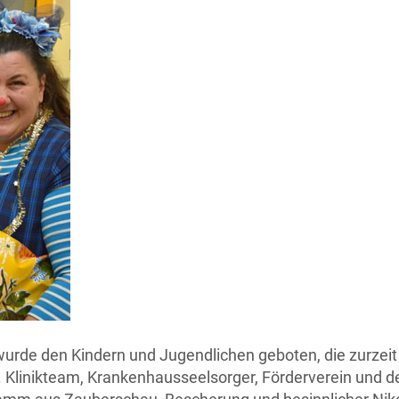
rde den Kindern und Jugendlichen geboten, die zurzeit i
linikteam, Krankenhausseelsorger, Förderverein und d