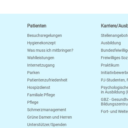
Patienten
Karriere/Aus
Besuchsregelungen
Stellenangebot
Hygienekonzept
Ausbildung
Was muss ich mitbringen?
Bundesfeiwillig
Wahlleistungen
Freiwilliges So
Internetzugang
Praktikum
Parken
Initiativbewer
Patientenzufriedenheit
PJ-Studenten,
Hospizdienst
Psychologisch
in Ausbildung (
Familiale Pflege
GBZ - Gesundhe
Pflege
Bildungszentr
Schmerzmanagement
Fort- und Weite
Grüne Damen und Herren
Unterstützer/Spenden