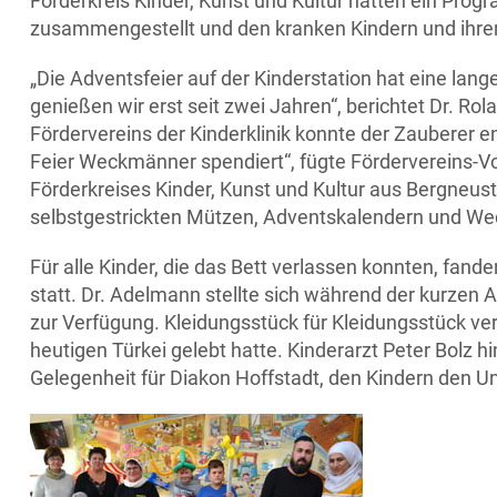
Förderkreis Kinder, Kunst und Kultur hatten ein Pr
zusammengestellt und den kranken Kindern und ihren 
„Die Adventsfeier auf der Kinderstation hat eine lang
genießen wir erst seit zwei Jahren“, berichtet Dr. R
Fördervereins der Kinderklinik konnte der Zauberer e
Feier Weckmänner spendiert“, fügte Fördervereins-V
Förderkreises Kinder, Kunst und Kultur aus Bergneus
selbstgestrickten Mützen, Adventskalendern und W
Für alle Kinder, die das Bett verlassen konnten, fan
statt. Dr. Adelmann stellte sich während der kurzen 
zur Verfügung. Kleidungsstück für Kleidungsstück ver
heutigen Türkei gelebt hatte. Kinderarzt Peter Bol
Gelegenheit für Diakon Hoffstadt, den Kindern den 