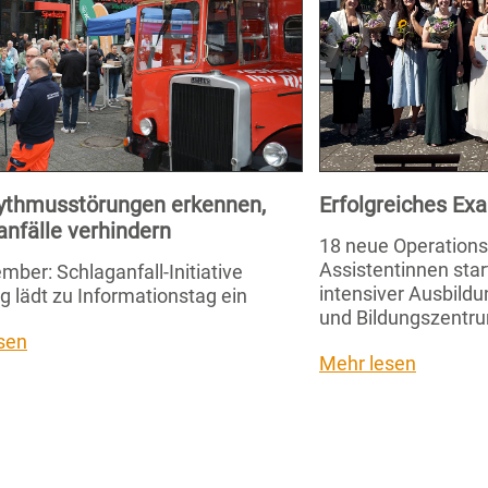
ythmusstörungen erkennen,
Erfolgreiches E
anfälle verhindern
18 neue Operation
Assistentinnen star
mber: Schlaganfall-Initiative
intensiver Ausbild
g lädt zu Informationstag ein
und Bildungszentru
sen
Mehr lesen