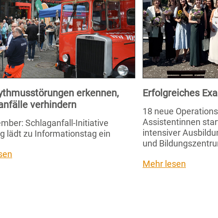
ythmusstörungen erkennen,
Erfolgreiches E
anfälle verhindern
18 neue Operation
Assistentinnen star
mber: Schlaganfall-Initiative
intensiver Ausbild
g lädt zu Informationstag ein
und Bildungszentru
sen
Mehr lesen