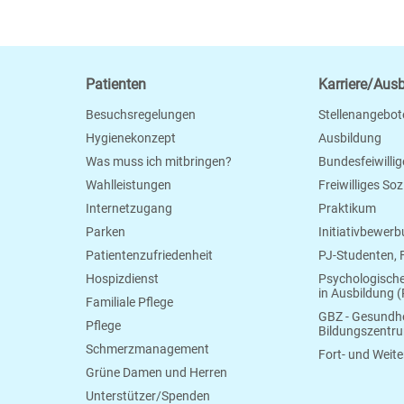
Patienten
Karriere/Aus
Besuchsregelungen
Stellenangebot
Hygienekonzept
Ausbildung
Was muss ich mitbringen?
Bundesfeiwillig
Wahlleistungen
Freiwilliges So
Internetzugang
Praktikum
Parken
Initiativbewer
Patientenzufriedenheit
PJ-Studenten,
Hospizdienst
Psychologisch
in Ausbildung (
Familiale Pflege
GBZ - Gesundhe
Pflege
Bildungszentr
Schmerzmanagement
Fort- und Weite
Grüne Damen und Herren
Unterstützer/Spenden