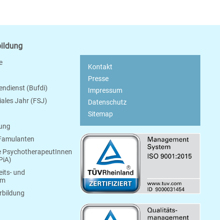
bildung
e
Kontakt
Presse
endienst (Bufdi)
Impressum
ziales Jahr (FSJ)
Datenschutz
Sitemap
bung
 Famulanten
e PsychotherapeutInnen
PiA)
its- und
um
rbildung