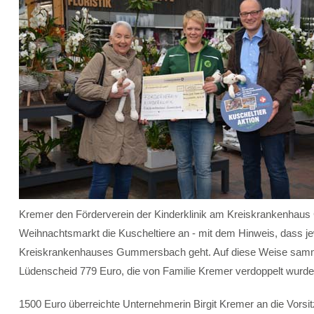
Kremer den Förderverein der Kinderklinik am Kreiskrankenha
Weihnachtsmarkt die Kuscheltiere an - mit dem Hinweis, dass jew
Kreiskrankenhauses Gummersbach geht. Auf diese Weise samme
Lüdenscheid 779 Euro, die von Familie Kremer verdoppelt wurde
1500 Euro überreichte Unternehmerin Birgit Kremer an die Vorsit