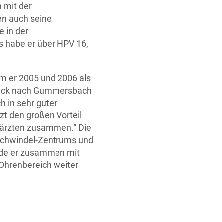
 mit der
len auch seine
 in der
s habe er über HPV 16,
m er 2005 und 2006 als
zurück nach Gummersbach
h in sehr guter
t den großen Vorteil
erärzten zusammen.“ Die
s Schwindel-Zentrums und
rde er zusammen mit
Ohrenbereich weiter