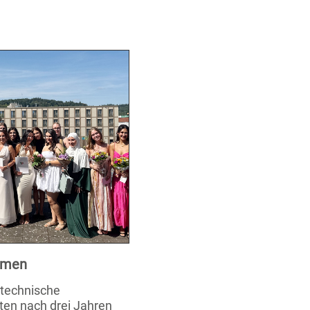
xamen
stechnische
ten nach drei Jahren