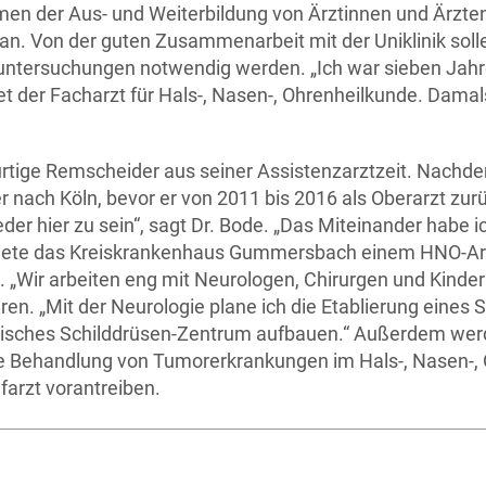
n der Aus- und Weiterbildung von Ärztinnen und Ärzten
e an. Von der guten Zusammenarbeit mit der Uniklinik sol
luntersuchungen notwendig werden. „Ich war sieben Jahre
et der Facharzt für Hals-, Nasen-, Ohrenheilkunde. Damal
ige Remscheider aus seiner Assistenzarztzeit. Nachde
e er nach Köln, bevor er von 2011 bis 2016 als Oberarzt 
der hier zu sein“, sagt Dr. Bode. „Das Miteinander habe ic
biete das Kreiskrankenhaus Gummersbach einem HNO-Arz
. „Wir arbeiten eng mit Neurologen, Chirurgen und Kind
ren. „Mit der Neurologie plane ich die Etablierung eine
opisches Schilddrüsen-Zentrum aufbauen.“ Außerdem we
ie Behandlung von Tumorerkrankungen im Hals-, Nasen-, 
farzt vorantreiben.