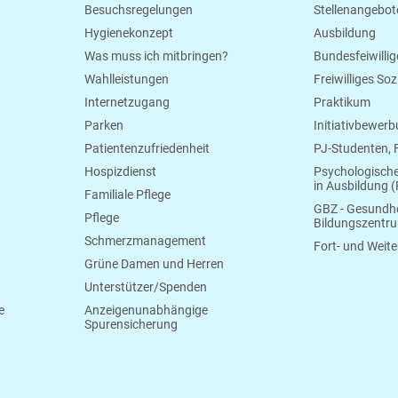
Besuchsregelungen
Stellenangebot
Hygienekonzept
Ausbildung
Was muss ich mitbringen?
Bundesfeiwillig
Wahlleistungen
Freiwilliges So
Internetzugang
Praktikum
Parken
Initiativbewer
Patientenzufriedenheit
PJ-Studenten,
Hospizdienst
Psychologisch
in Ausbildung (
Familiale Pflege
GBZ - Gesundhe
Pflege
Bildungszentr
Schmerzmanagement
Fort- und Weite
Grüne Damen und Herren
Unterstützer/Spenden
e
Anzeigenunabhängige
Spurensicherung