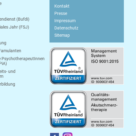
e
Kontakt
Presse
endienst (Bufdi)
Impressum
ziales Jahr (FSJ)
Datenschutz
Sitemap
bung
 Famulanten
e PsychotherapeutInnen
PiA)
its- und
um
rbildung