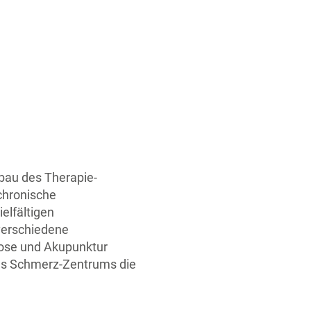
bau des Therapie-
chronische
elfältigen
verschiedene
nose und Akupunktur
des Schmerz-Zentrums die