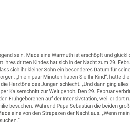
end sein. Madeleine Warmuth ist erschöpft und glücklich
 ihres dritten Kindes hat sich in der Nacht zum 29. Feb
, dass sich ihr kleiner Sohn ein besonderes Datum für se
Sorgen. „In ein paar Minuten haben Sie Ihr Kind“, hatte 
die Herztöne des Jungen schlecht. „Und dann ging alles g
 per Kaiserschnitt zur Welt geholt. Den 29. Februar verb
n Frühgeborenen auf der Intensivstation, weil er dort 
milie besuchen. Während Papa Sebastian die beiden gro
a Madeleine von den Strapazen der Nacht aus. „Wenn me
suchen.“