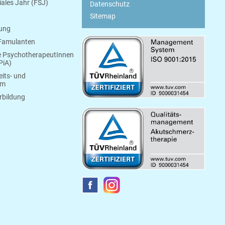
ziales Jahr (FSJ)
Datenschutz
Sitemap
bung
 Famulanten
e PsychotherapeutInnen
PiA)
its- und
um
rbildung