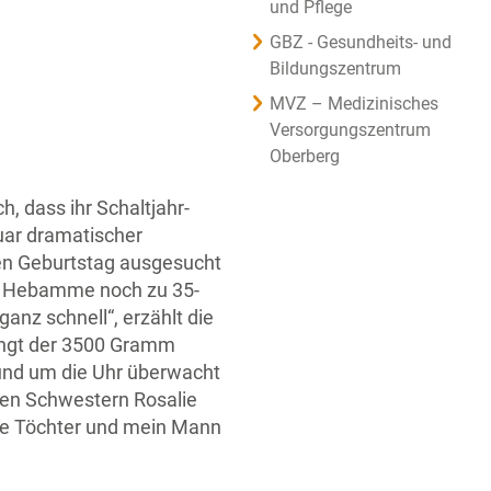
und Pflege
GBZ - Gesundheits- und
Bildungszentrum
MVZ – Medizinisches
Versorgungszentrum
Oberberg
, dass ihr Schaltjahr-
ruar dramatischer
inen Geburtstag ausgesucht
die Hebamme noch zu 35-
anz schnell“, erzählt die
ringt der 3500 Gramm
rund um die Uhr überwacht
ßen Schwestern Rosalie
ine Töchter und mein Mann