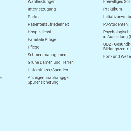
Wahlleistungen
Freiwilliges So
Internetzugang
Praktikum
Parken
Initiativbewer
Patientenzufriedenheit
PJ-Studenten,
Hospizdienst
Psychologisch
in Ausbildung (
Familiale Pflege
GBZ - Gesundhe
Pflege
Bildungszentr
Schmerzmanagement
Fort- und Weite
Grüne Damen und Herren
Unterstützer/Spenden
e
Anzeigenunabhängige
Spurensicherung