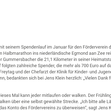
 seinem Spendenlauf im Januar für den Förderverein der 
m Halbmarathon ins niederländische Egmond aan Zee reis
 Gummersbacher die 21,1 Kilometer in seiner Heimatstad
 folgten zahlreiche Spender, die mehr als 700 Euro auf 
Freytag und der Chefarzt der Klinik für Kinder- und Jug
 bedankten sich bei Jens Klein herzlich: „Vielen Dank f
ieses Mal kann jeder mitlaufen oder walken. Der Frühlin
ken über eine selbst gewählte Strecke. „Ich bitte alle L
das Konto des Fördervereins zu überweisen“, sagt Jens K