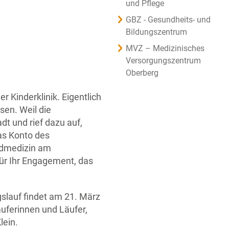
und Pflege
GBZ - Gesundheits- und
Bildungszentrum
MVZ – Medizinisches
Versorgungszentrum
Oberberg
Kinderklinik. Eigentlich
en. Weil die
t und rief dazu auf,
das Konto des
endmedizin am
ür Ihr Engagement, das
gslauf findet am 21. März
äuferinnen und Läufer,
lein.