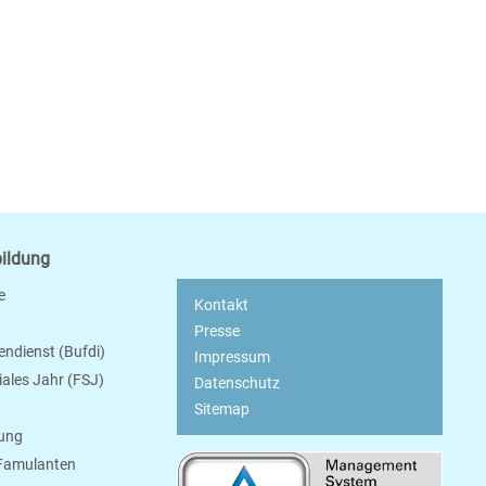
bildung
e
Kontakt
Presse
endienst (Bufdi)
Impressum
ziales Jahr (FSJ)
Datenschutz
Sitemap
bung
 Famulanten