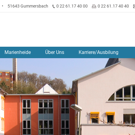
•
51643 Gummersbach
0 22 61.17 40 00
0 22 61.17 40 40
Marienheide
Über Uns
Karriere/Ausbilung