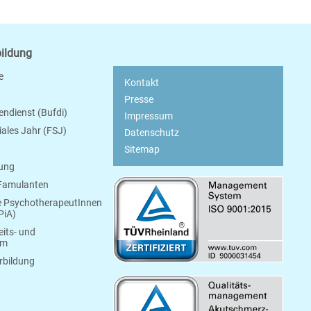
bildung
e
Kontakt
Presse
endienst (Bufdi)
Impressum
ziales Jahr (FSJ)
Datenschutz
Sitemap
bung
 Famulanten
e PsychotherapeutInnen
PiA)
its- und
um
rbildung