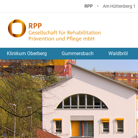
RPP
•
Am Hüttenberg 1
Klinikum Oberberg
Gummersbach
Waldbröl