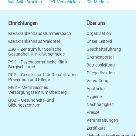
Seite Drucken
Verschicken
Merken
Einrichtungen
Über uns
Kreiskrankenhaus Gummersbach
Organisation
Kreiskrankenhaus Waldbröl
Unser Leitbild
ZSG – Zentrum für Seelische
Geschäftsführung
Gesundheit Klinik Marienheide
Gremienportal
PSK – Psychosomatische Klinik
Betriebsleitung
Bergisch Land
Pflegedirektion
RPP – Gesellschaft für Rehabilitation,
Prävention und Pflege
Verwaltung
MVZ – Medizinisches
Apotheke
Versorgungszentrum Oberberg
Hygiene
GBZ – Gesundheits- und
Nachhaltigkeit
Bildungszentrum
Presse
Veranstaltungen
Zertifikate
Sicherheit Medizinprodukt