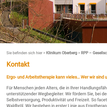
Sie befinden sich hier >
Klinikum Oberberg
>
RPP – Gesellsch
Kontakt
Ergo- und Arbeitstherapie kann vieles… Wer wir sind
Für Menschen jeden Alters, die in Ihrer Handlungsfähi
unterstützender Wegbegleiter. Wir fördern Sie, bei 
Selbstversorgung, Produktivität und Freizeit. So face
Waldbröl. Wir bestehen in erster Linie aus Ergothera