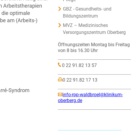
n Arbeitstherapien
GBZ - Gesundheits- und
die optimale
Bildungszentrum
be am (Arbeits-)
MVZ – Medizinisches
Versorgungszentrum Oberberg
Öffnungszeiten Montag bis Freitag
von 8 bis 16.30 Uhr
0 22 91.82 13 57
0 22 91.82 17 13
Barré-Syndrom
info-rpp-waldbroel@klinikum-
oberberg.de