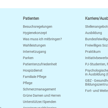
Patienten
Karriere/Aus
Besuchsregelungen
Stellenangebot
Hygienekonzept
Ausbildung
Was muss ich mitbringen?
Bundesfeiwillig
Wahlleistungen
Freiwilliges So
Internetzugang
Praktikum
Parken
Initiativbewer
Patientenzufriedenheit
PJ-Studenten,
Hospizdienst
Psychologisch
in Ausbildung (
Familiale Pflege
GBZ - Gesundhe
Pflege
Bildungszentr
Schmerzmanagement
Fort- und Weite
Grüne Damen und Herren
Unterstützer/Spenden
e
Anzeigenunabhängige