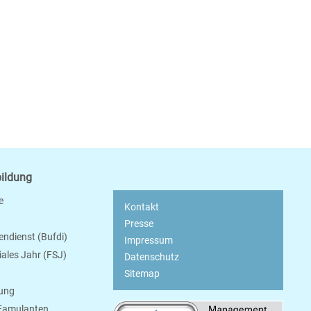
bildung
e
Kontakt
Presse
endienst (Bufdi)
Impressum
ziales Jahr (FSJ)
Datenschutz
Sitemap
bung
 Famulanten