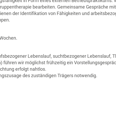
ungsfähigkeit in Form eines externen Betriebspraktikums
d Gruppentherapie bearbeiten. Gemeinsame Gespräche mi
ienen der Identifikation von Fähigkeiten und arbeitsbez
ppen.
6 Wochen.
ufsbezogener Lebenslauf, suchtbezogener Lebenslauf, T
 führen wir möglichst frühzeitig ein Vorstellungsgespräc
chtung erfolgt nahtlos.
ungszusage des zuständigen Trägers notwendig.