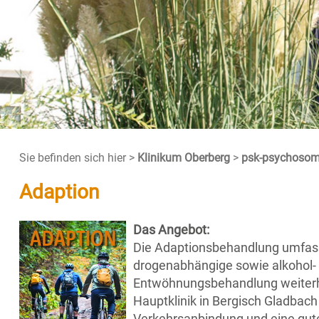
Sie befinden sich hier >
Klinikum Oberberg
>
psk-psychosoma
Adaption
Das Angebot:
Die Adaptionsbehandlung umfasst 
drogenabhängige sowie alkohol-
Entwöhnungsbehandlung weiterhi
Hauptklinik in Bergisch Gladbach
Verkehrsanbindung und eine gute