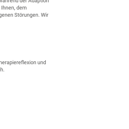
. Während der Adaption
t Ihnen, dem
ogenen Störungen. Wir
herapiereflexion und
h.