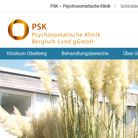
PSK – Psychosomatische Klinik
•
Schlodde
Klinikum Oberberg
Behandlungsbereiche
Über U