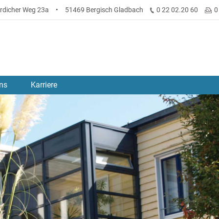
rdicher Weg 23a
•
51469 Bergisch Gladbach
0 22 02.20 60
0
ns
Karriere