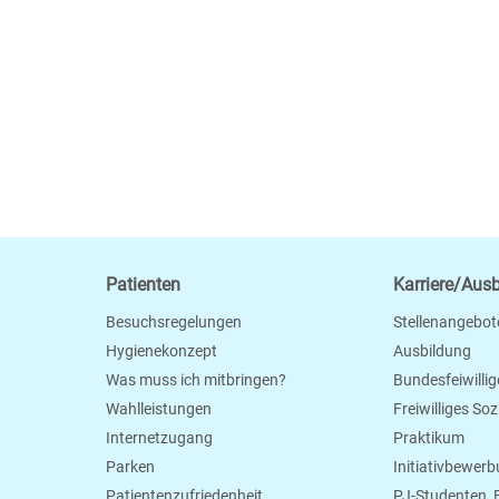
Patienten
Karriere/Aus
Besuchsregelungen
Stellenangebot
Hygienekonzept
Ausbildung
Was muss ich mitbringen?
Bundesfeiwillig
Wahlleistungen
Freiwilliges So
Internetzugang
Praktikum
Parken
Initiativbewer
Patientenzufriedenheit
PJ-Studenten,