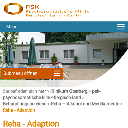
Menü
Submenü öffnen
Sie befinden sich hier >
Klinikum Oberberg
>
psk-
psychosomatische-klinik-bergisch-land
>
Behandlungsbereiche
>
Reha – Alkohol und Medikamente
>
Reha - Adaption
Reha - Adaption