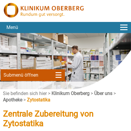
Menü
Submenü öffnen
Sie befinden sich hier >
Klinikum Oberberg
>
Über uns
>
Apotheke
>
Zytostatika
Zentrale Zubereitung von
Zytostatika