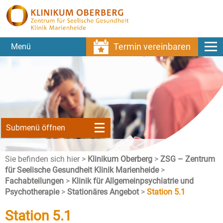
Termin vereinbaren
Menü
Submenü öffnen
Sie befinden sich hier >
Klinikum Oberberg
>
ZSG – Zentrum
für Seelische Gesundheit Klinik Marienheide
>
Fachabteilungen
>
Klinik für Allgemeinpsychiatrie und
Psychotherapie
>
Stationäres Angebot
>
Station 5.1
Station 5.1