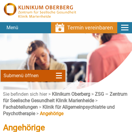
Termin vereinbaren
Menü
Submenü öffnen
Sie befinden sich hier >
Klinikum Oberberg
>
ZSG – Zentrum
für Seelische Gesundheit Klinik Marienheide
>
Fachabteilungen
>
Klinik für Allgemeinpsychiatrie und
Psychotherapie
>
Angehörige
Angehörige