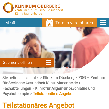
Termin vereinbaren
Menü
Submenü öffnen
Sie befinden sich hier >
Klinikum Oberberg
>
ZSG – Zentrum
für Seelische Gesundheit Klinik Marienheide
>
Fachabteilungen
>
Klinik für Allgemeinpsychiatrie und
Psychotherapie
>
Teilstationäres Angebot
Teilstationäres Angebot