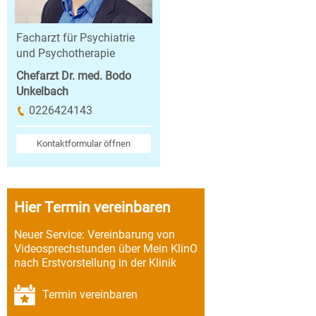
Facharzt für Psychiatrie
und Psychotherapie
Chefarzt Dr. med. Bodo
Unkelbach
0226424143
Kontaktformular öffnen
Hier Termin vereinbaren
Neuer Service: Vereinbarung von
Videosprechstunden über Mein KlinO
nach Erstvorstellung in der Klinik
Termin vereinbaren