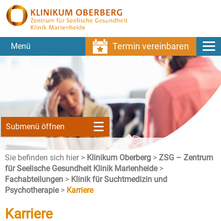
Termin vereinbaren
Menü
Submenü öffnen
Sie befinden sich hier >
Klinikum Oberberg
>
ZSG – Zentrum
für Seelische Gesundheit Klinik Marienheide
>
Fachabteilungen
>
Klinik für Suchtmedizin und
Psychotherapie
>
Karriere
Karriere