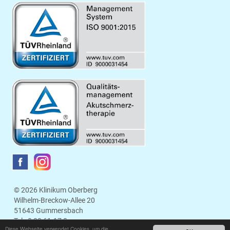
© 2026 Klinikum Oberberg
Wilhelm-Breckow-Allee 20
51643 Gummersbach
Tel.:
0 22 61.17 0
Diese Webseite verwendet Cookies, um die