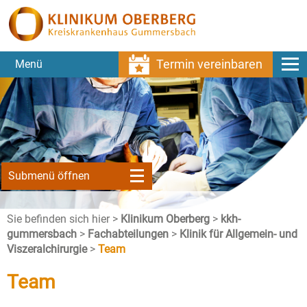
Termin vereinbaren
Menü
Submenü öffnen
Sie befinden sich hier >
Klinikum Oberberg
>
kkh-
gummersbach
>
Fachabteilungen
>
Klinik für Allgemein- und
Viszeralchirurgie
>
Team
Team