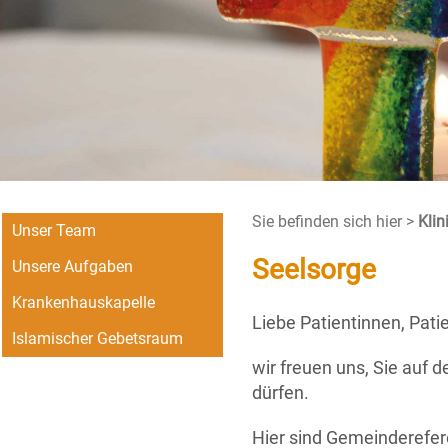
Sie befinden sich hier >
Kli
Unser Team
Seelsorge
Unsere Aufgaben
Krankenhauskapelle
Liebe Patientinnen, Pat
Islamischer Gebetsraum
wir freuen uns, Sie auf
dürfen.
Hier sind Gemeinderefere