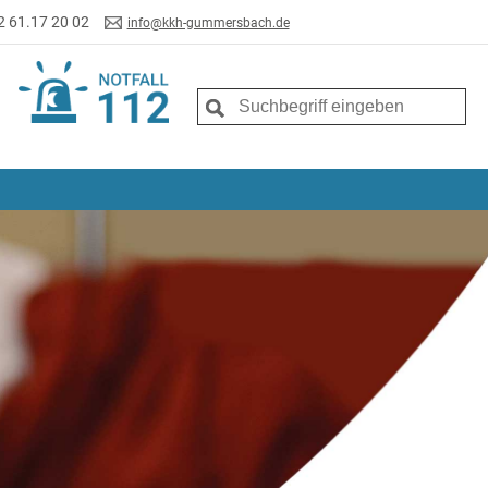
2 61.17 20 02
info@kkh-gummersbach.de