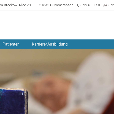
lm-Breckow-Allee 20
•
51643 Gummersbach
0 22 61.17 0
0 2
Patienten
Karriere/Ausbildung