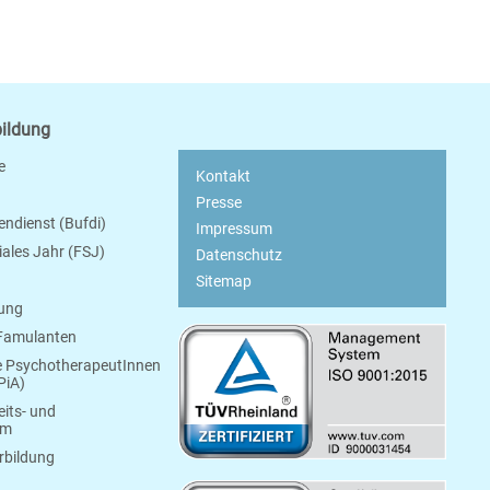
bildung
e
Kontakt
Presse
endienst (Bufdi)
Impressum
ziales Jahr (FSJ)
Datenschutz
Sitemap
bung
 Famulanten
e PsychotherapeutInnen
PiA)
its- und
um
rbildung