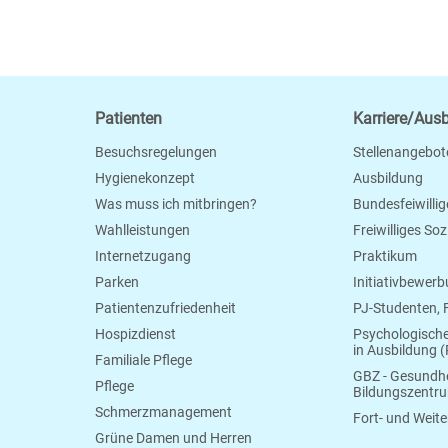
Patienten
Karriere/Aus
Besuchsregelungen
Stellenangebot
Hygienekonzept
Ausbildung
Was muss ich mitbringen?
Bundesfeiwillig
Wahlleistungen
Freiwilliges So
Internetzugang
Praktikum
Parken
Initiativbewer
Patientenzufriedenheit
PJ-Studenten,
Hospizdienst
Psychologisch
in Ausbildung (
Familiale Pflege
GBZ - Gesundhe
Pflege
Bildungszentr
Schmerzmanagement
Fort- und Weite
Grüne Damen und Herren