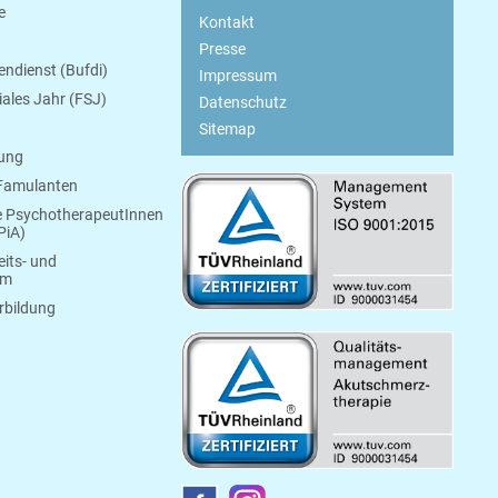
e
Kontakt
Presse
endienst (Bufdi)
Impressum
ziales Jahr (FSJ)
Datenschutz
Sitemap
bung
 Famulanten
e PsychotherapeutInnen
PiA)
its- und
um
rbildung