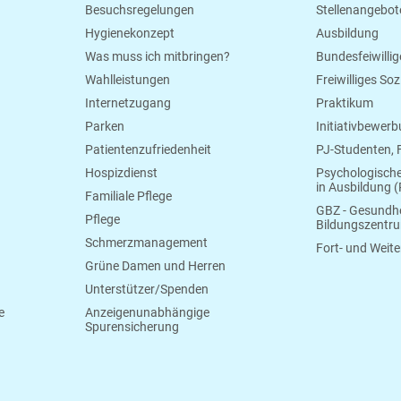
Besuchsregelungen
Stellenangebot
Hygienekonzept
Ausbildung
Was muss ich mitbringen?
Bundesfeiwillig
Wahlleistungen
Freiwilliges So
Internetzugang
Praktikum
Parken
Initiativbewer
Patientenzufriedenheit
PJ-Studenten,
Hospizdienst
Psychologisch
in Ausbildung (
Familiale Pflege
GBZ - Gesundhe
Pflege
Bildungszentr
Schmerzmanagement
Fort- und Weite
Grüne Damen und Herren
Unterstützer/Spenden
e
Anzeigenunabhängige
Spurensicherung