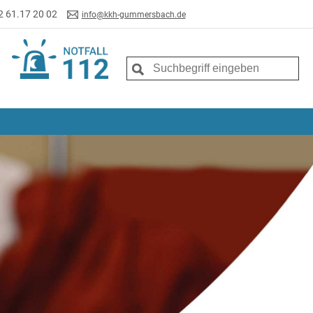
2 61.17 20 02
info@kkh-gummersbach.de