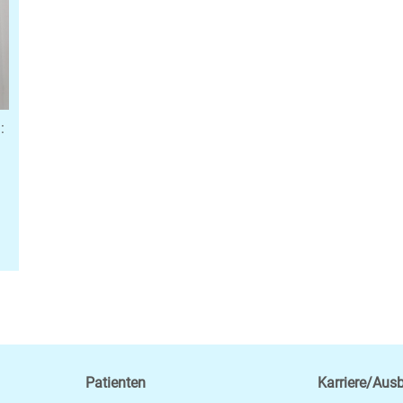
:
Patienten
Karriere/Aus