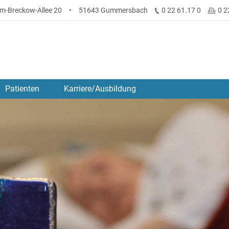
lm-Breckow-Allee 20
•
51643 Gummersbach
0 22 61.17 0
0 2
Patienten
Karriere/Ausbildung