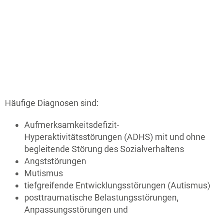
v
8
-
1
U
z
b
Häufige Diagnosen sind:
Aufmerksamkeitsdefizit-
Hyperaktivitätsstörungen (ADHS) mit und ohne
begleitende Störung des Sozialverhaltens
Angststörungen
Mutismus
tiefgreifende Entwicklungsstörungen (Autismus)
posttraumatische Belastungsstörungen,
Anpassungsstörungen und