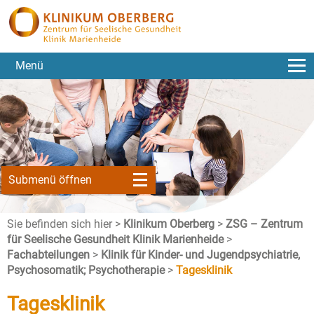
Menü
Submenü öffnen
Sie befinden sich hier >
Klinikum Oberberg
>
ZSG – Zentrum
für Seelische Gesundheit Klinik Marienheide
>
Fachabteilungen
>
Klinik für Kinder- und Jugendpsychiatrie,
Psychosomatik; Psychotherapie
>
Tagesklinik
Tagesklinik