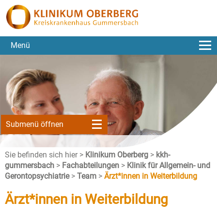
Menü
Submenü öffnen
Sie befinden sich hier >
Klinikum Oberberg
>
kkh-
gummersbach
>
Fachabteilungen
>
Klinik für Allgemein- und
Gerontopsychiatrie
>
Team
>
Ärzt*innen in Weiterbildung
Ärzt*innen in Weiterbildung