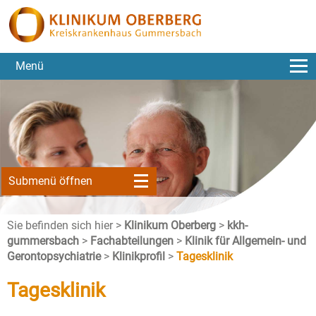
Menü
Submenü öffnen
Sie befinden sich hier >
Klinikum Oberberg
>
kkh-
gummersbach
>
Fachabteilungen
>
Klinik für Allgemein- und
Gerontopsychiatrie
>
Klinikprofil
>
Tagesklinik
Tagesklinik