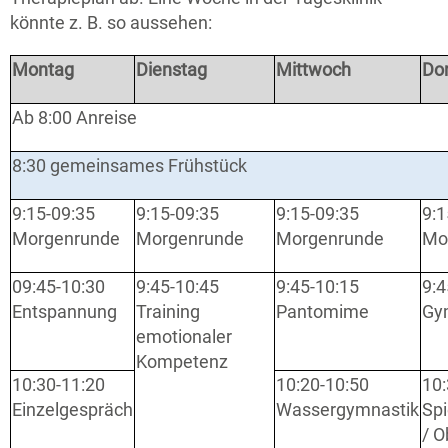
könnte z. B. so aussehen:
Montag
Dienstag
Mittwoch
Do
Ab 8:00 Anreise
8:30 gemeinsames Frühstück
9:15-09:35
9:15-09:35
9:15-09:35
9:1
Morgenrunde
Morgenrunde
Morgenrunde
Mo
09:45-10:30
9:45-10:45
9:45-10:15
9:4
Entspannung
Training
Pantomime
Gy
emotionaler
Kompetenz
10:30-11:20
10:20-10:50
10:
Einzelgespräch
Wassergymnastik
Sp
/ O