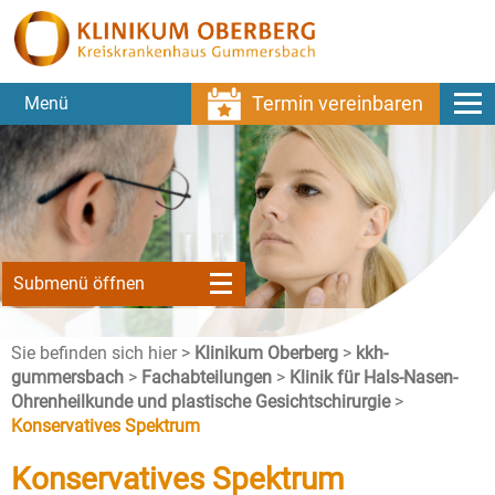
Termin vereinbaren
Menü
Submenü öffnen
Sie befinden sich hier >
Klinikum Oberberg
>
kkh-
gummersbach
>
Fachabteilungen
>
Klinik für Hals-Nasen-
Ohrenheilkunde und plastische Gesichtschirurgie
>
Konservatives Spektrum
Konservatives Spektrum