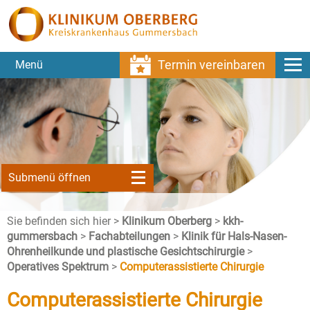
Termin vereinbaren
Menü
Submenü öffnen
Sie befinden sich hier >
Klinikum Oberberg
>
kkh-
gummersbach
>
Fachabteilungen
>
Klinik für Hals-Nasen-
Ohrenheilkunde und plastische Gesichtschirurgie
>
Operatives Spektrum
>
Computerassistierte Chirurgie
Computerassistierte Chirurgie