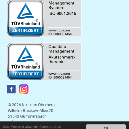
© 2026 Klinikum Oberberg
Wilhelm-Breckow-Allee 20
51643 Gummersbach
Tel.:
0 22 61.17 0
Diese Webseite verwendet Cookies, um die
E-Mail:
info@klinikum-oberberg.de
OK