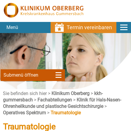
Termin vereinbaren
Menü
Submenü öffnen
Sie befinden sich hier >
Klinikum Oberberg
>
kkh-
gummersbach
>
Fachabteilungen
>
Klinik für Hals-Nasen-
Ohrenheilkunde und plastische Gesichtschirurgie
>
Operatives Spektrum
>
Traumatologie
Traumatologie