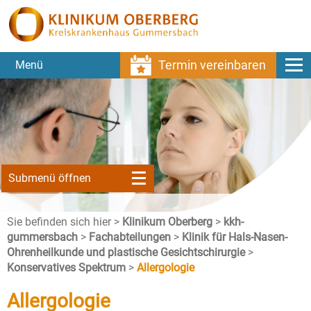
Termin vereinbaren
Menü
Submenü öffnen
Sie befinden sich hier >
Klinikum Oberberg
>
kkh-
gummersbach
>
Fachabteilungen
>
Klinik für Hals-Nasen-
Ohrenheilkunde und plastische Gesichtschirurgie
>
Konservatives Spektrum
>
Allergologie
Allergologie