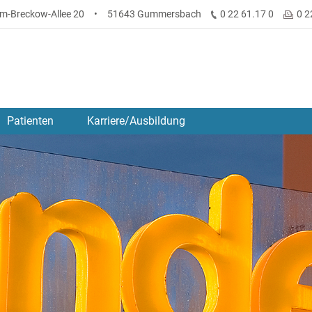
lm-Breckow-Allee 20
•
51643 Gummersbach
0 22 61.17 0
0 2
Patienten
Karriere/Ausbildung