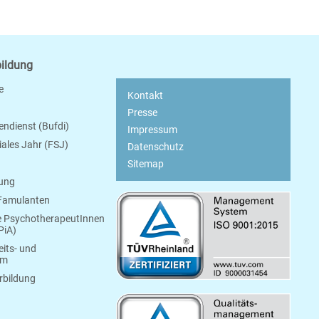
bildung
e
Kontakt
Presse
endienst (Bufdi)
Impressum
ziales Jahr (FSJ)
Datenschutz
Sitemap
bung
 Famulanten
e PsychotherapeutInnen
PiA)
its- und
um
rbildung