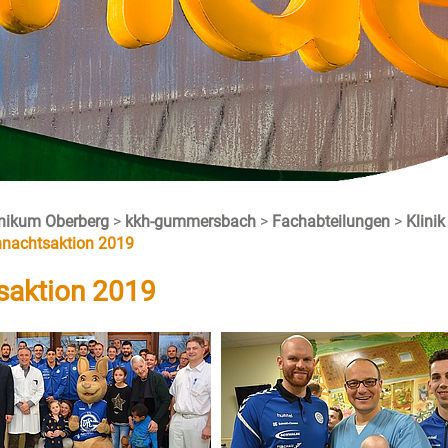
inikum Oberberg
>
kkh-gummersbach
>
Fachabteilungen
>
Klinik
hnachtsaktion 2019
saktion 2019