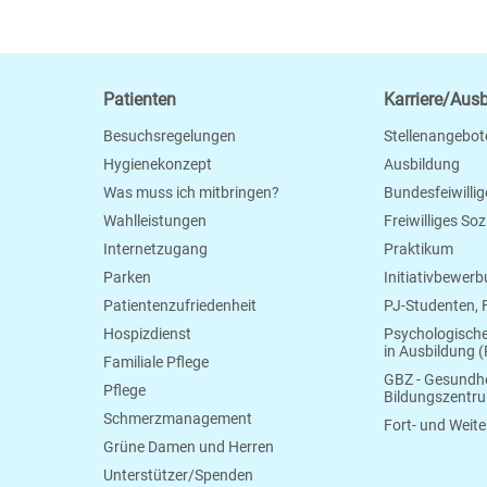
Patienten
Karriere/Aus
Besuchsregelungen
Stellenangebot
Hygienekonzept
Ausbildung
Was muss ich mitbringen?
Bundesfeiwillig
Wahlleistungen
Freiwilliges So
Internetzugang
Praktikum
Parken
Initiativbewer
Patientenzufriedenheit
PJ-Studenten,
Hospizdienst
Psychologisch
in Ausbildung (
Familiale Pflege
GBZ - Gesundhe
Pflege
Bildungszentr
Schmerzmanagement
Fort- und Weite
Grüne Damen und Herren
Unterstützer/Spenden