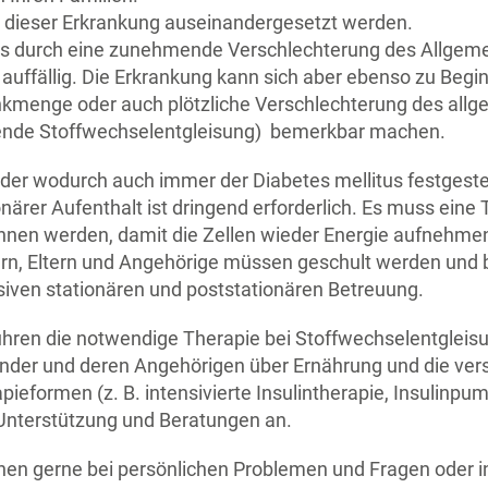
it dieser Erkrankung auseinandergesetzt werden.
tes durch eine zunehmende Verschlechterung des Allgem
auffällig. Die Erkrankung kann sich aber ebenso zu Begi
inkmenge oder auch plötzliche Verschlechterung des all
ende Stoffwechselentgleisung) bemerkbar machen.
der wodurch auch immer der Diabetes mellitus festgestell
onärer Aufenthalt ist dringend erforderlich. Es muss eine 
nen werden, damit die Zellen wieder Energie aufnehme
rn, Eltern und Angehörige müssen geschult werden und 
siven stationären und poststationären Betreuung.
ühren die notwendige Therapie bei Stoffwechselentgleis
inder und deren Angehörigen über Ernährung und die ve
pieformen (z. B. intensivierte Insulintherapie, Insulinp
Unterstützung und Beratungen an.
Ihnen gerne bei persönlichen Problemen und Fragen oder 