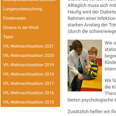
Alltäglich muss sich m
Lungenuntersuchung
Häufig wird der Diabe
Rahmen einer Infektion 
Förderverein
starken Anstieg der Tr
Clowns in der Klinik
(durch die schwerwieg
Team
Wie o
VfL-Weihnachtsaktion 2021
stati
begon
VfL-Weihnachtsaktion 2020
Kinde
VfL-Weihnachtsaktion 2019
inten
VfL-Weihnachtsaktion 2018
Wir f
VfL-Weihnachtsaktion 2017
die K
VfL-Weihnachtsaktion 2016
Thera
bieten psychologische 
VfL-Weihnachtsaktion 2015
Zusätzlich helfen wir 