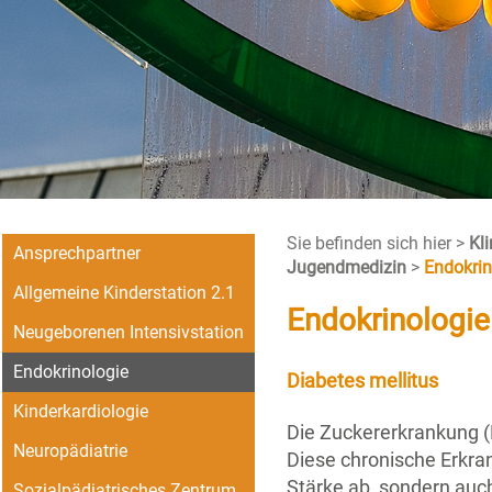
Sie befinden sich hier >
Kl
Ansprechpartner
Jugendmedizin
>
Endokrin
Allgemeine Kinderstation 2.1
Endokrinologie
Neugeborenen Intensivstation
Endokrinologie
Diabetes mellitus
Kinderkardiologie
Die Zuckererkrankung (D
Neuropädiatrie
Diese chronische Erkran
Stärke ab, sondern auch
Sozialpädiatrisches Zentrum