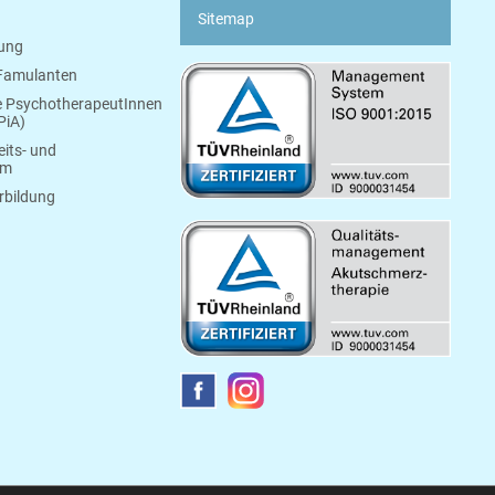
Sitemap
bung
 Famulanten
e PsychotherapeutInnen
PiA)
its- und
um
rbildung