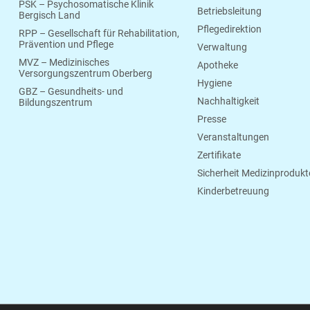
PSK – Psychosomatische Klinik
Betriebsleitung
Bergisch Land
Pflegedirektion
RPP – Gesellschaft für Rehabilitation,
Prävention und Pflege
Verwaltung
MVZ – Medizinisches
Apotheke
Versorgungszentrum Oberberg
Hygiene
GBZ – Gesundheits- und
Nachhaltigkeit
Bildungszentrum
Presse
Veranstaltungen
Zertifikate
Sicherheit Medizinprodukt
Kinderbetreuung
© 2026 Klinikum Oberberg
Wilhelm-Breckow-Allee 20
51643 