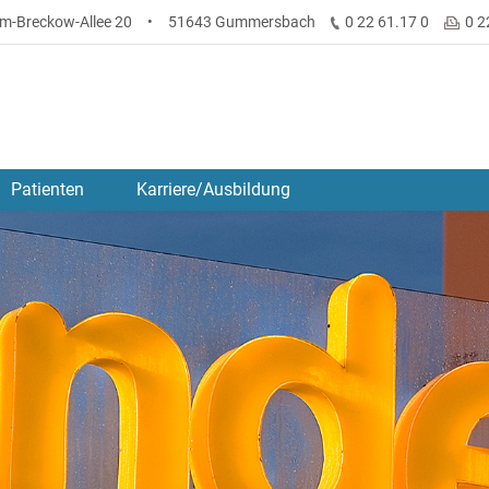
lm-Breckow-Allee 20
•
51643 Gummersbach
0 22 61.17 0
0 2
Patienten
Karriere/Ausbildung