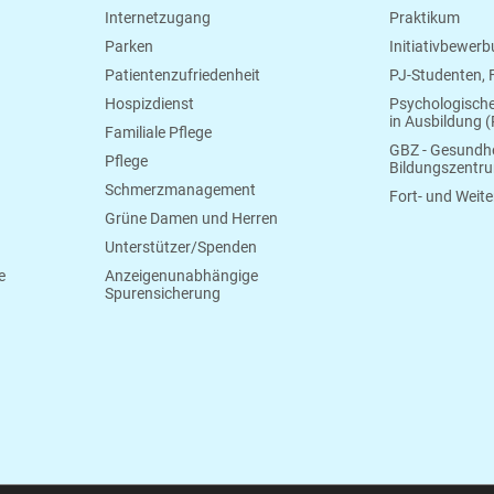
Internetzugang
Praktikum
Parken
Initiativbewer
Patientenzufriedenheit
PJ-Studenten,
Hospizdienst
Psychologisch
in Ausbildung (
Familiale Pflege
GBZ - Gesundhe
Pflege
Bildungszentr
Schmerzmanagement
Fort- und Weite
Grüne Damen und Herren
Unterstützer/Spenden
e
Anzeigenunabhängige
Spurensicherung
Gummersbach
Tel.:
0 22 61.17 0
E-Mail:
info@klinikum-oberberg.de