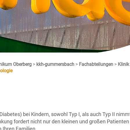
inikum Oberberg
>
kkh-gummersbach
>
Fachabteilungen
>
Klinik
ologie
iabetes) bei Kindern, sowohl Typ I, als auch Typ II nim
kung fordert nicht nur den kleinen und großen Patienten v
 Ihren Familien.