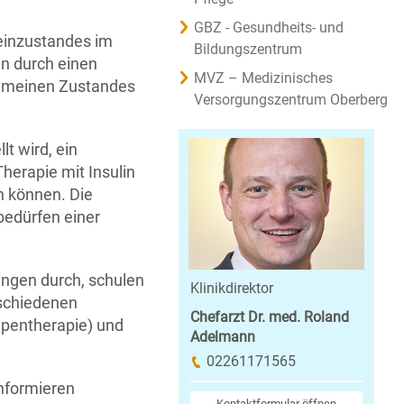
GBZ - Gesundheits- und
einzustandes im
Bildungszentrum
nn durch einen
MVZ – Medizinisches
gemeinen Zustandes
Versorgungszentrum Oberberg
t wird, ein
Therapie mit Insulin
n können. Die
bedürfen einer
ungen durch, schulen
Klinikdirektor
rschiedenen
Chefarzt Dr. med. Roland
umpentherapie) und
Adelmann
02261171565
informieren
Kontaktformular öffnen