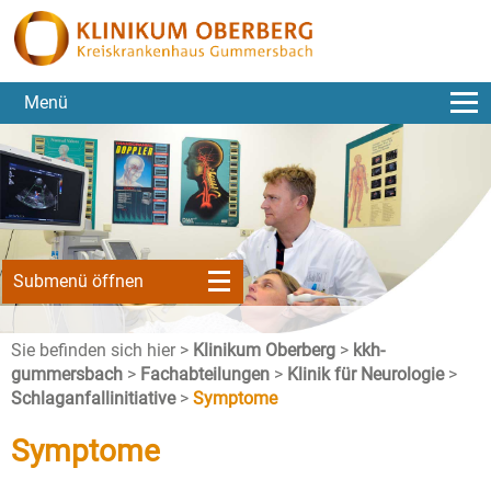
Menü
Submenü öffnen
Sie befinden sich hier >
Klinikum Oberberg
>
kkh-
gummersbach
>
Fachabteilungen
>
Klinik für Neurologie
>
Schlaganfallinitiative
>
Symptome
Symptome